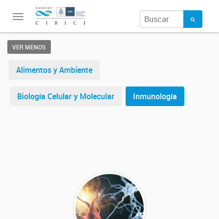
Toggle
navigation
VER MENOS
Alimentos y Ambiente
Biología Celular y Molecular
Inmunología