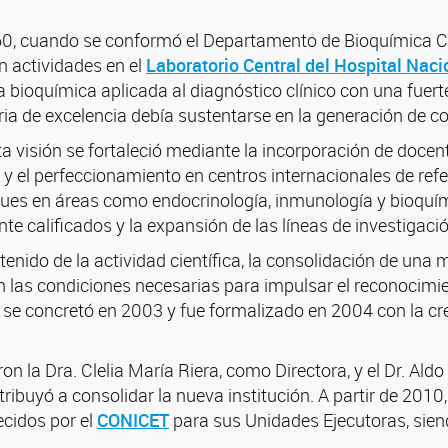
, cuando se conformó el Departamento de Bioquímica Clíni
n actividades en el
Laboratorio Central del Hospital Naci
bioquímica aplicada al diagnóstico clínico con una fuerte 
ria de excelencia debía sustentarse en la generación de c
a visión se fortaleció mediante la incorporación de docen
 y el perfeccionamiento en centros internacionales de ref
es en áreas como endocrinología, inmunología y bioquími
 calificados y la expansión de las líneas de investigació
enido de la actividad científica, la consolidación de una 
 las condiciones necesarias para impulsar el reconocimie
o se concretó en 2003 y fue formalizado en 2004 con la cr
on la Dra. Clelia María Riera, como Directora, y el Dr. A
ibuyó a consolidar la nueva institución. A partir de 2010,
cidos por el
CONICET
para sus Unidades Ejecutoras, siend