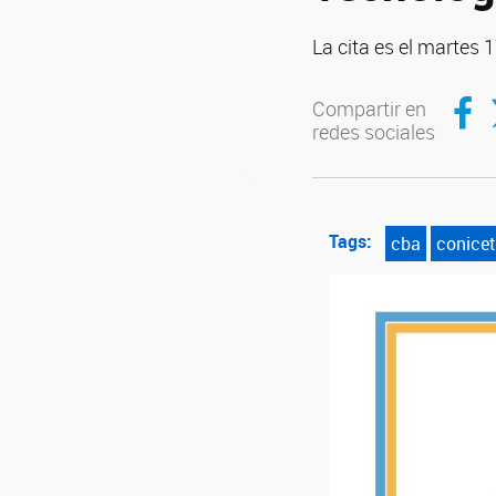
La cita es el martes 
Compar
C
Compartir en
redes sociales
Tags:
cba
conicet