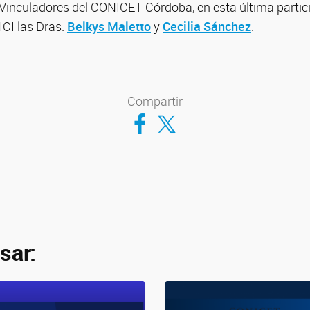
 Vinculadores del CONICET Córdoba, en esta última parti
ICI las Dras.
Belkys Maletto
y
Cecilia Sánchez
.
Compartir
Compartir en Facebook
Compartir en Twitter
sar: