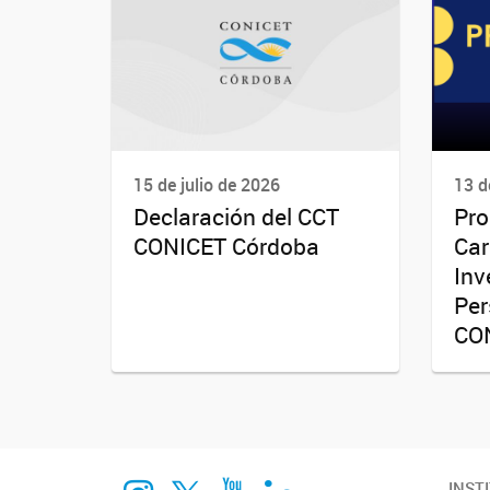
15 de julio de 2026
13 d
Declaración del CCT
Pro
CONICET Córdoba
Car
Inv
Per
CO
Instagram
twitter
Youtube
Linkedin
INST